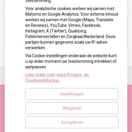
toestemming.
Voor analytische cookies werken wij samen met
Matomo en Google Analytics. Voor externe inhoud
werken wij samen met Google (Maps, Translate
Website
en Reviews), YouTube, Vimeo, Facebook,
Instagram, X (Twitter), Qualizorg,
Patiëntenvertellen en ZorgkaartNederland. Deze
Terug naar website
partijen kunnen gegevens zoals uw IP-adres
verwerken.
Via Cookie-instellingen onderaan de website kunt
u op ieder moment uw toestemming intrekken of
aanpassen.
Ga
terug
Lees meer over onze Privacy- en
naar
Cookieverklaring.
de
bovenkant
Instellingen
van
de
website
Weigeren
Uw Zorg Online
|
Beheer
Privacy verklaring
|
Cookie-instellingen
|
Voorwaarden
Accepteren